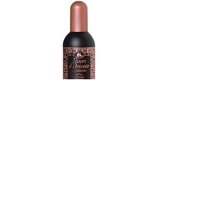
Doccia Crema Aromatico, nel
classico formato da 250 ml,
nutre la pelle, lasciandola
morbida e setosa.
Deodorante Spray dalla formula
delicata, arricchita con Olio di
Argan, asciuga rapidamente e