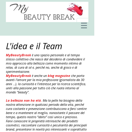
L'idea e il Team
MyBeautyBreak
è uno spazio personale e al tempo
stesso collettivo che nasce dal desiderio di condividere il
mio approccio alla
bellezza
come momento intimo di
relax, di cura di sé e, perché no, anche di gioco e di
sperimentazione.
MyBeautyBreak
è anche un
blog magazine
che porta
avanti l’amore per la mia professione (giornalista da 30
anni …), la curiosità e l’interesse per la ricerca scientifica,
uniti alla passione per tutto ciò che ruota intorno al
mondo "beauty".
La bellezza non ha età.
Ma la pelle ha bisogno della
nostra attenzione in qualsiasi periodo della vita, perché
cura costante e prevenzione contribuiscono a farci sentire
bene e a mantenere al meglio, nonostante il passare del
tempo, questo nostro “abito” così unico e prezioso.
Farvi conoscere le proprietà intrinseche dei prodotti
cosmetici, raccontare curiosità e peculiarità dei principali
brand, presentarvi le novità più interessanti e soprattutto