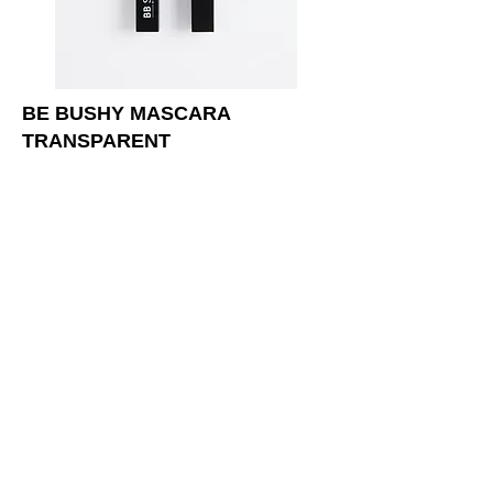
BE BUSHY MASCARA
TRANSPARENT
Mascara sì, ma per barba e
sopracciglia. La sua formula
effetto gel, con Pantenolo dalle
proprietà rinforzanti, garantisce
un effetto ordinato e definito,
grazie anche allo scovolino in
formato “mini” per
un’applicazione di precisione a
lunga tenuta.