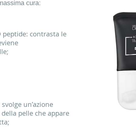
a massima cura:
eptide: contrasta le
eviene
e;​​
svolge un’azione
o della pelle che appare
a;​​