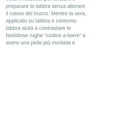
preparare le labbra senza alterare
il colore del trucco. Mentre la sera,
applicato su labbra e contorno
labbra aiuta a contrastare le
fastidiose rughe “codice a barre” e
avere una pelle più morbida e
liscia.
Vai al Sito INSÌUM
MY BEAUTY BREAK